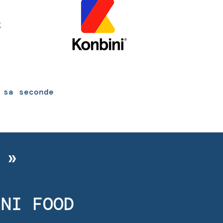
à
 sa seconde
e
»
INI FOOD