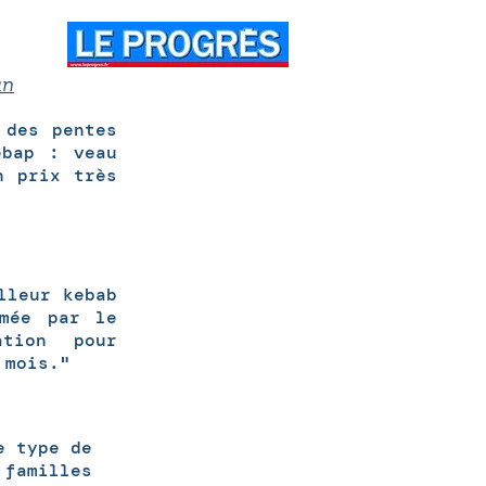
an
 des pentes
ebap : veau
n prix très
lleur kebab
imée par le
ation pour
 mois."
e type de
 familles