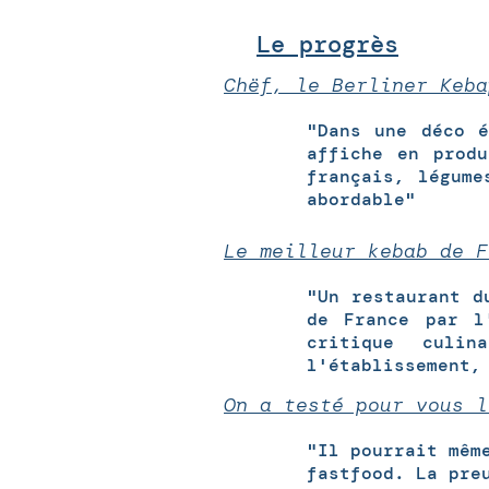
Le progrès
Chëf, le Berliner Keba
"Dans une déco é
affiche en prod
français, légume
abordable"
Le meilleur kebab de F
"Un restaurant d
de France par l
critique culin
l'établissement,
On a testé pour vous l
"Il pourrait mêm
fastfood. La pre