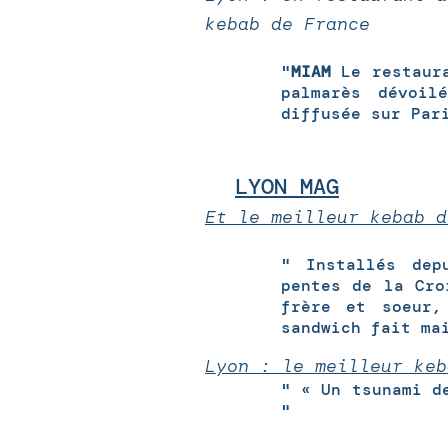
kebab de France
"
MIAM
Le restaura
palmarès dévoil
diffusée sur Par
LYON MAG
Et le meilleur kebab d
" Installés dep
pentes de la Cro
frère et soeur,
sandwich fait ma
Lyon : le meilleur keb
" « Un tsunami d
"