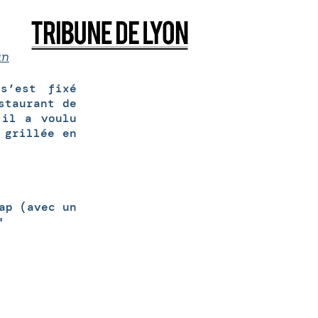
an
s’est fixé
staurant de
 il a voulu
 grillée en
ap (avec un
"