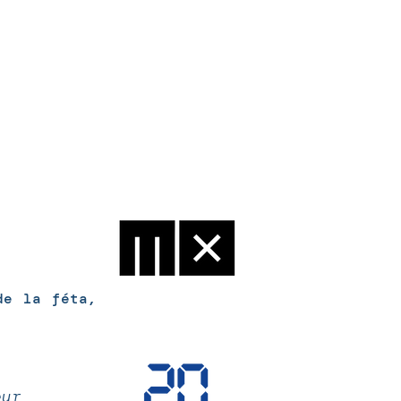
de la féta,
eur