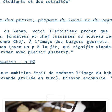
s étudiants et des retraités"
p des pentes, propose du local et du veg
e du kebap, voici l’ambitieux projet que 
m, fondateur et chef cuisinier du nouveau re
nommé Chëf. À l’image des burgers gourmets,
bap (avec un p à la fin, qui signifie viande
 rimer avec plaisir gustatif."
emaine : n°90
eur ambition était de redorer l’image du keb
 viande grillée en turc). Mission accomplie. 