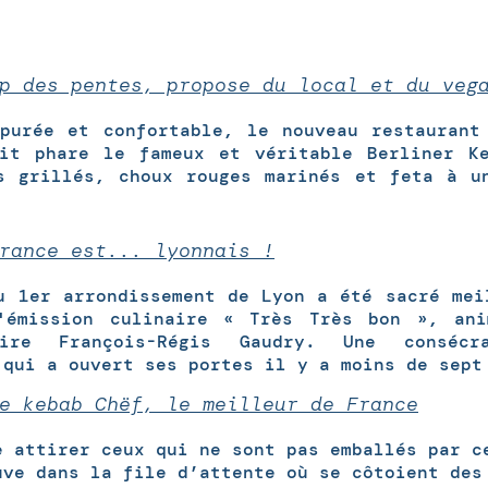
p des pentes, propose du local et du veg
purée et confortable, le nouveau restaurant
uit phare le fameux et véritable Berliner K
s grillés, choux rouges marinés et feta à u
rance est... lyonnais !
u 1er arrondissement de Lyon a été sacré mei
'émission culinaire « Très Très bon », an
aire François-Régis Gaudry. Une consécr
 qui a ouvert ses portes il y a moins de sept
e kebab Chëf, le meilleur de France
e attirer ceux qui ne sont pas emballés par c
uve dans la file d’attente où se côtoient des