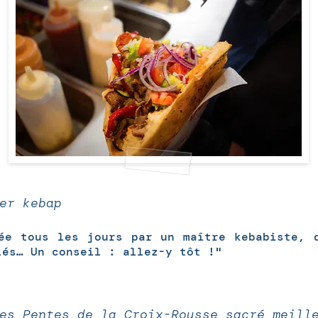
er kebap
ée tous les jours par un maître kebabiste, 
lés… Un conseil : allez-y tôt !"
es Pentes de la Croix-Rousse sacré meill